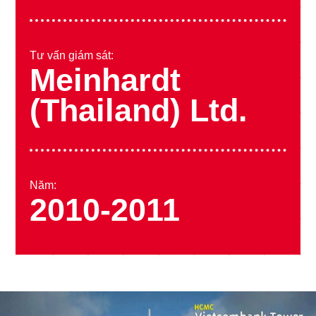
Tư vấn giám sát:
Meinhardt
(Thailand) Ltd.
Năm:
2010-2011