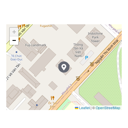
+
−
Leaflet
|
©
OpenStreetMap