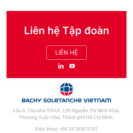
Liên hệ Tập đoàn
LIÊN HỆ
Lầu 6, Tòa nhà ITAXA, 126 Nguyễn Thị Minh Khai,
Phường Xuân Hòa, Thành phố Hồ Chí Minh.
Điện thoại: +84 28 3930 5782