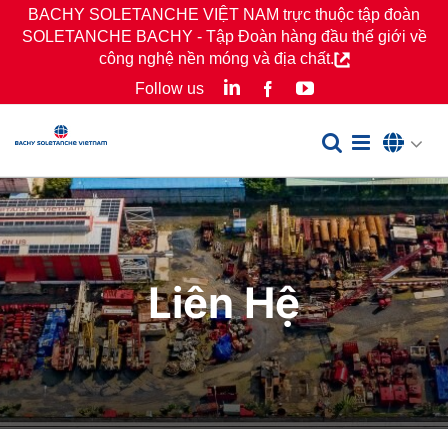
Skip
BACHY SOLETANCHE VIỆT NAM trực thuộc tập đoàn
SOLETANCHE BACHY - Tập Đoàn hàng đầu thế giới về
to
công nghệ nền móng và địa chất.
content
LinkedIn
YouTube
Follow us
Facebook
Liên Hệ