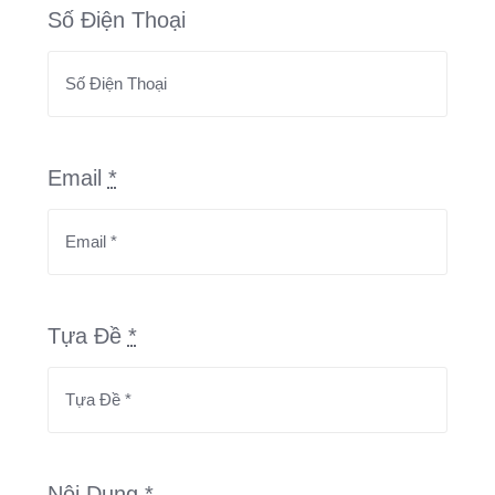
Số Điện Thoại
Email
*
Tựa Đề
*
Nội Dung
*