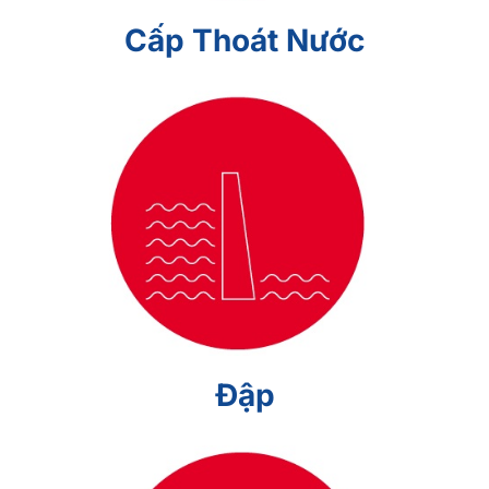
Cấp Thoát Nước
Đập
Đập