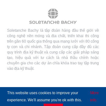
Soletanche Bachy là tập đoàn hàng đầu thế giới về
công nghệ nền móng và địa chất, triển khai thi công
trên gần 60 quốc gia thông qua mạng lưới với 80 công
ty con và chi nhánh. Tập đoàn cung cấp đầy đủ các
quy trình địa kỹ thuật và cung cấp các giải pháp sáng
tạo, hiệu quả với tư cách là nhà thầu chính hoặc
chuyên gia cho các dự án chìa khóa trao tay tập trung
vào địa kỹ thuật.
This website uses cookies to improve your
More
© Copyright
2026 | All Rights Reserved
Soletanche Bachy
|
experience. We'll assume you're ok with this.
info
Legal mentions
|
Cookies policy
|
Terms of use
|
Privacy