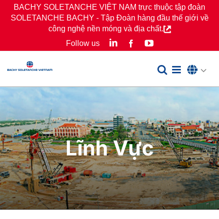
Skip
BACHY SOLETANCHE VIỆT NAM trực thuộc tập đoàn
SOLETANCHE BACHY - Tập Đoàn hàng đầu thế giới về
to
công nghệ nền móng và địa chất.
content
LinkedIn
YouTube
Follow us
Facebook
Lĩnh Vực