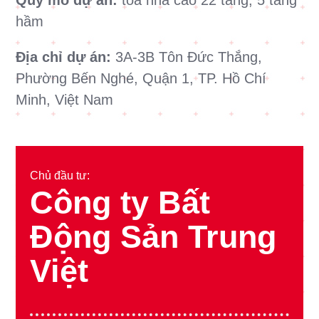
Quy mô dự án:
tòa nhà cao 22 tầng, 5 tầng
hầm
Địa chỉ dự án:
3A-3B Tôn Đức Thắng,
Phường Bến Nghé, Quận 1, TP. Hồ Chí
Minh, Việt Nam
Chủ đầu tư:
Công ty Bất
Động Sản Trung
Việt