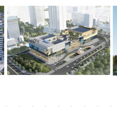
age Tank (2025)
Nobu Đà Nẵn