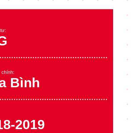
tư:
G
 chính:
a Bình
18-2019