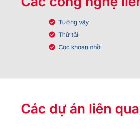
Các công nghệ liê
Tường vây
Thử tải
Cọc khoan nhồi
Các dự án liên qu