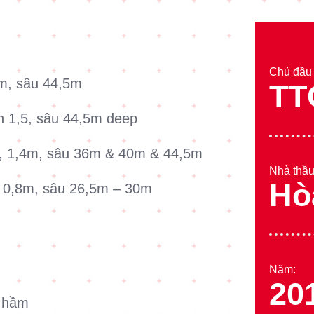
Chủ đầu 
5m, sâu 44,5m
TT
h 1,5, sâu 44,5m deep
m, 1,4m, sâu 36m & 40m & 44,5m
Nhà thầu
Hò
 0,8m, sâu 26,5m – 30m
Năm:
20
g hầm