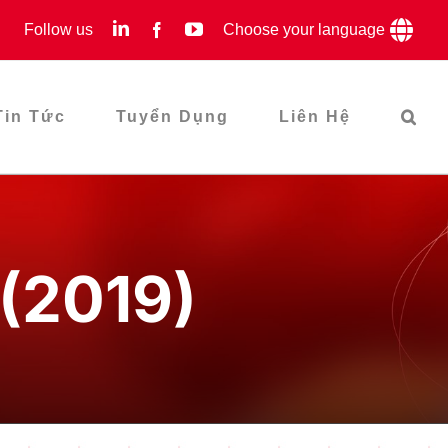
LinkedIn
YouTube
Follow us
Facebook
Choose your language
Tin Tức
Tuyển Dụng
Liên Hệ
 (2019)