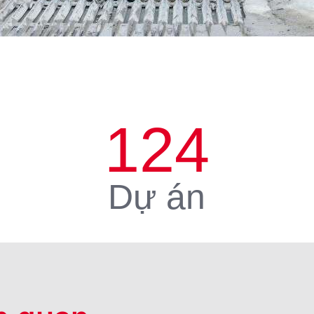
124
Dự án