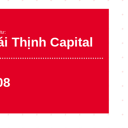
tư:
ái Thịnh Capital
08