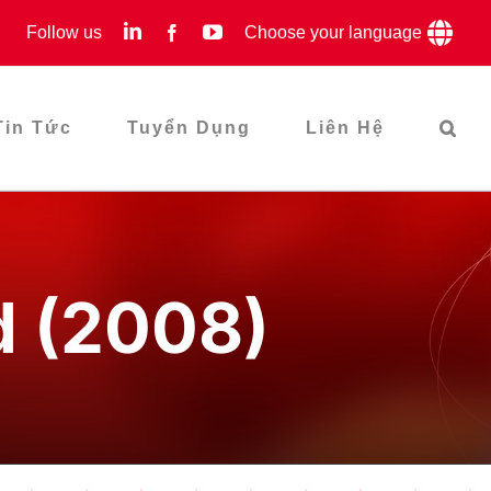
LinkedIn
YouTube
Follow us
Facebook
Choose your language
Tin Tức
Tuyển Dụng
Liên Hệ
d (2008)