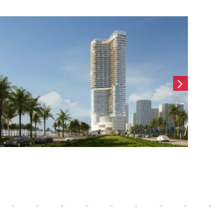
Nobu Đà Nẵng (2025)