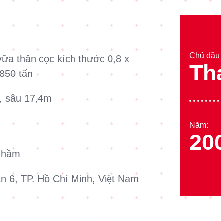
Chủ đầu 
 vữa thân cọc kích thước 0,8 x
Th
 850 tấn
, sâu 17,4m
Năm:
20
g hầm
ận 6, TP. Hồ Chí Minh, Việt Nam