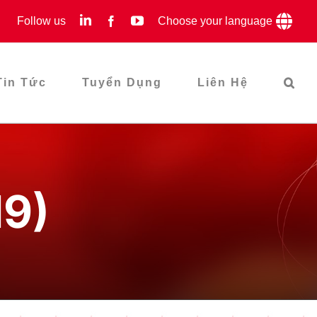
LinkedIn
YouTube
Follow us
Facebook
Choose your language
Tin Tức
Tuyển Dụng
Liên Hệ
19)