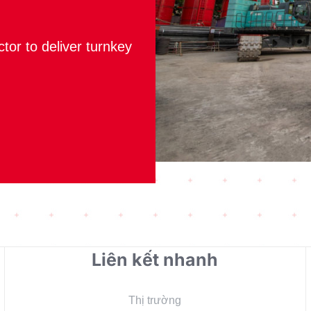
ctor to deliver turnkey
Liên kết nhanh
Thị trường