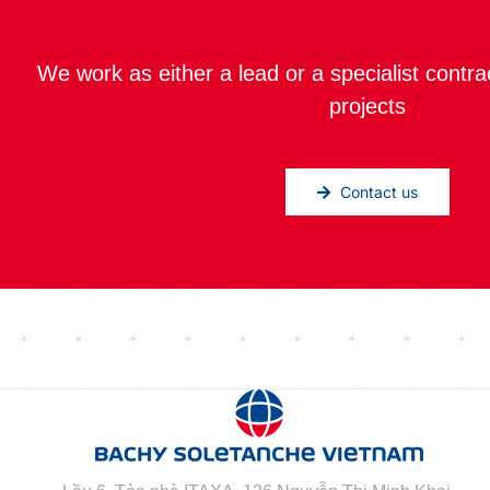
We work as either a lead or a specialist contra
projects
Contact us
Lầu 6, Tòa nhà ITAXA, 126 Nguyễn Thị Minh Khai,