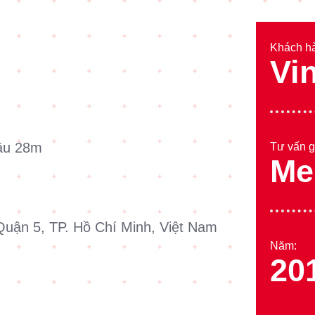
Khách h
Vi
âu 28m
Tư vấn g
Me
Quận 5, TP. Hồ Chí Minh, Việt Nam
Năm:
20