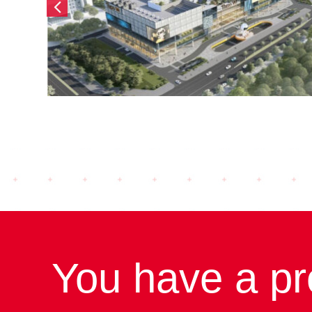
)
Masterise Cổ Loa (2024)
You have a pr