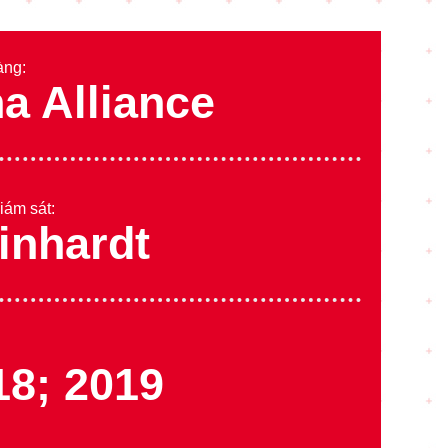
àng:
na Alliance
iám sát:
inhardt
18; 2019