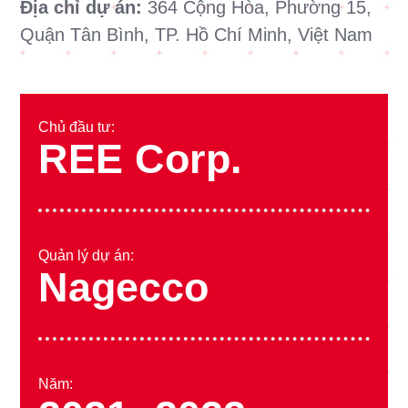
Địa chỉ dự án:
364 Cộng Hòa, Phường 15,
Quận Tân Bình, TP. Hồ Chí Minh, Việt Nam
Chủ đầu tư:
REE Corp.
Quản lý dự án:
Nagecco
Năm: