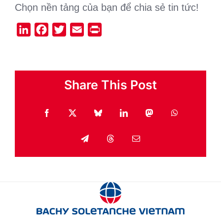
Chọn nền tảng của bạn để chia sẻ tin tức!
LinkedIn
Facebook
Twitter
Email
Print
Share This Post
Facebook
X
Bluesky
LinkedIn
Mastodon
WhatsApp
Telegram
Threads
Email