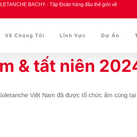
ETANCHE BACHY - Tập Đoàn hàng đầu thế giới về
Về Chúng Tôi
Lĩnh Vực
Dự Án
m & tất niên 202
Soletanche Việt Nam đã được tổ chức ấm cúng tại 