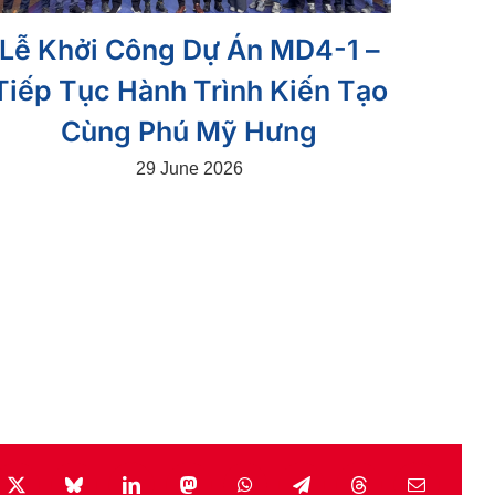
Lễ Khởi Công Dự Án MD4-1 –
Tiếp Tục Hành Trình Kiến Tạo
Cùng Phú Mỹ Hưng
29 June 2026
book
X
Bluesky
LinkedIn
Mastodon
WhatsApp
Telegram
Threads
Email