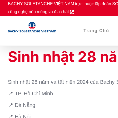
Skip
BACHY SOLETANCHE VIỆT NAM trực thuộc tập đoàn SOL
to
công nghệ nền móng và địa chất.
content
Trang Chủ
Sinh nhật 28 nă
Sinh nhật 28 năm và tất niên 2024 của Bachy 
📍 TP. Hồ Chí Minh
📍 Đà Nẵng
📍 Hà Nội