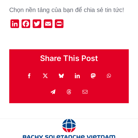
Chọn nền tảng của bạn để chia sẻ tin tức!
LinkedIn
Facebook
Twitter
Email
Print
Share This Post
Facebook
X
Bluesky
LinkedIn
Mastodon
WhatsApp
Telegram
Threads
Email