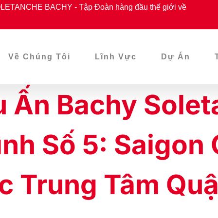
ETANCHE BACHY - Tập Đoàn hàng đầu thế giới về
Về Chúng Tôi
Lĩnh Vực
Dự Án
u Ấn Bachy Solet
nh Số 5: Saigon 
c Trung Tâm Quậ