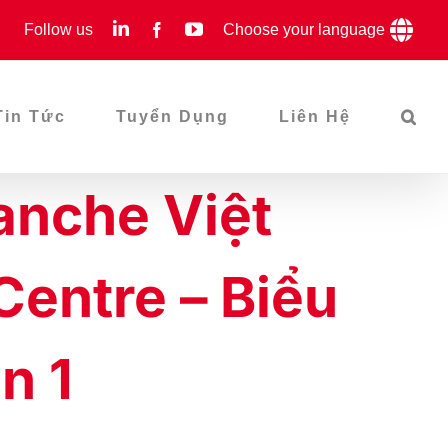
LinkedIn
YouTube
Follow us
Facebook
Choose your language
Tin Tức
Tuyển Dụng
Liên Hệ
anche Việt
Centre – Biểu
n 1