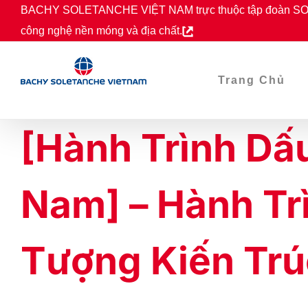
Skip
BACHY SOLETANCHE VIỆT NAM trực thuộc tập đoàn SOL
to
công nghệ nền móng và địa chất.
content
Trang Chủ
[Hành Trình Dấ
Nam] – Hành Trì
Tượng Kiến Trú